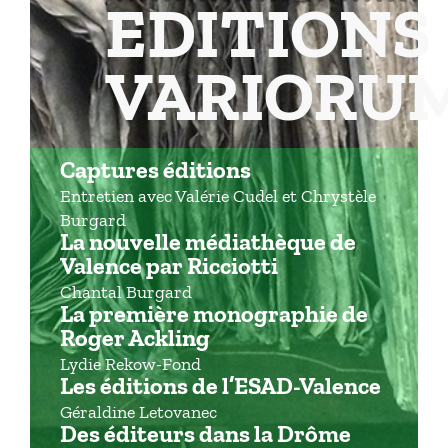
EDITIONS
VARIORU
Captures éditions
Entretien avec Valérie Cudel et Chrystèle
Burgard
La nouvelle médiathèque de
Valence par Ricciotti
Chantal Burgard
La première monographie de
Roger Ackling
Lydie Rekow-Fond
Les éditions de l’ESAD-Valence
Géraldine Letovanec
Des éditeurs dans la Drôme