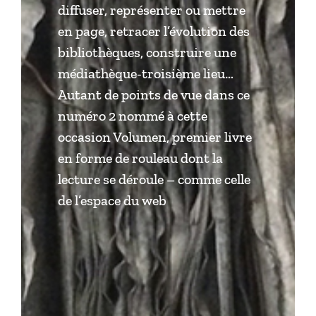
diffuser, représenter ou mettre
en page, retracer l’évolution des
bibliothèques, construire une
médiathèque-troisième lieu…
Autant de points de vue dans ce
numéro 2 nommé à cette
occasion Volumen, premier livre
en forme de rouleau dont la
lecture se déroule – comme celle
de l’espace du web