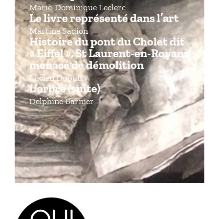
Marie-Dominique Leclerc
Le livre représenté dans l’art
Martine Sadion
Histoire du pont du Cholet dit
« Eiffel », St Laurent-en-Royans
menacé de démolition
Lucien Dupuis
L’arbre (suite)
Delphine Barnier