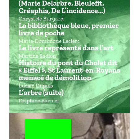
(Marie Delarbre, Bleulefit,
Créaphis, De L’incidence…)
Chrystèle Burgard
La bibliothèque bleue, premier
livre de poche
Marie-Dominique Leclerc
Le livre représenté dans l’art
Martine Sadion
Histoire du pont du Cholet dit
« Eiffel », St Laurent-en-Royans
menacé de démolition
Lucien Dupuis
L’arbre (suite)
Delphine Barnier