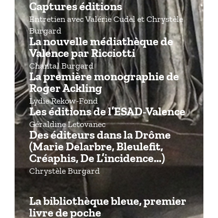
Captures éditions
Entretien avec Valérie Cudel et Chrystèle
Burgard
La nouvelle médiathèque de
Valence par Ricciotti
Chantal Burgard
La première monographie de
Roger Ackling
Lydie Rekow-Fond
Les éditions de l’ESAD-Valence
Géraldine Letovanec
Des éditeurs dans la Drôme
(Marie Delarbre, Bleulefit,
Créaphis, De L’incidence…)
Chrystèle Burgard
La bibliothèque bleue, premier
livre de poche