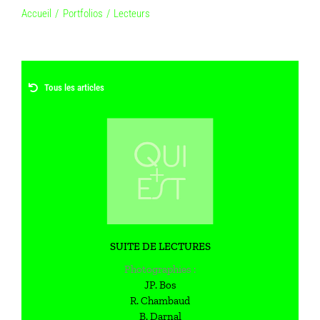
Passer
Accueil
Portfolios
Lecteurs
au
contenu
Tous les articles
SUITE DE LECTURES
Photographies :
JP. Bos
R. Chambaud
B. Darnal