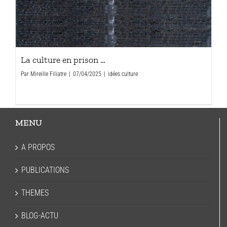
La culture en prison …
Par
Mireille Filiatre
|
07/04/2025
|
idées culture
MENU
A PROPOS
PUBLICATIONS
THEMES
BLOG-ACTU