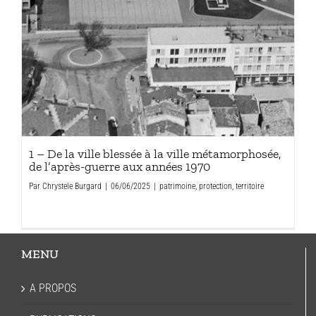
1 – De la ville blessée à la ville métamorphosée,
de l’après-guerre aux années 1970
Par
Chrystele Burgard
|
06/06/2025
|
patrimoine
,
protection
,
territoire
MENU
A PROPOS