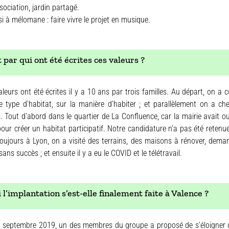
ociation, jardin partagé.
i à mélomane : faire vivre le projet en musique.
par qui ont été écrites ces valeurs ?
leurs ont été écrites il y a 10 ans par trois familles. Au départ, on a 
 le type d’habitat, sur la manière d’habiter ; et parallèlement on a c
 Tout d’abord dans le quartier de La Confluence, car la mairie avait ou
pour créer un habitat participatif. Notre candidature n’a pas été retenue,
oujours à Lyon, on a visité des terrains, des maisons à rénover, dem
ans succès ; et ensuite il y a eu le COVID et le télétravail.
l’implantation s’est-elle finalement faite à Valence ?
septembre 2019, un des membres du groupe a proposé de s’éloigner de 