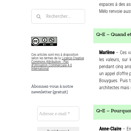
espaces à des ass
Mélo renvoie auss
Rechercher:
Q+E – Quand et 
Marlène
– Ces va
Ces articles sont mis à disposition
selon les termes de la
Licence Creative
les valeurs, sur
Commons Attribution - Pas
d’Utilisation Commerciale 4.0
pendant cinq ans.
International
un appel d’offre 
Bouygues. Puis t
Abonnez-vous à notre
architectes mais s
newsletter (gratuit)
Q+E – Pourquoi 
Anne-Claire
– En 