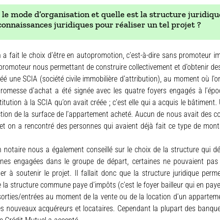
 le mode d’organisation et quelle est la structure juridiq
connaissances juridiques pour réaliser un tel projet ?
 a fait le choix d’être en autopromotion, c’est-à-dire sans promoteur im
 promoteur nous permettant de construire collectivement et d’obtenir des
éé une SCIA (société civile immobilière d’attribution), au moment où l’on
promesse d’achat a été signée avec les quatre foyers engagés à l’ép
titution à la SCIA qu’on avait créée ; c’est elle qui a acquis le bâtiment
tion de la surface de l’appartement acheté. Aucun de nous avait des co
 et on a rencontré des personnes qui avaient déjà fait ce type de mont
notaire nous a également conseillé sur le choix de la structure qui dé
nes engagées dans le groupe de départ, certaines ne pouvaient pas
er à soutenir le projet. Il fallait donc que la structure juridique perm
 la structure commune paye d’impôts (c’est le foyer bailleur qui en paye
sorties/entrées au moment de la vente ou de la location d’un apparteme
 les nouveaux acquéreurs et locataires. Cependant la plupart des banqu