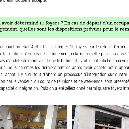
le Crédit Mutuel a accepté.
avoir déterminé 10 foyers ? En cas de départ d’un occupa
ogement, quelles sont les dispositions prévues pour le r
 départ on était 4 et il fallait intégrer 10 foyers car le retour d’expér
a taille afin qu’en cas de changement, cela ne remette pas en cause l’
es d’architecte montraient que le bâtiment avait le potentiel de recevoi
us, nous sommes les derniers rentrés après avoir acheté notre app
t l’achat, il y a eu tout d’abord un processus d’intégration sur quatre 
non par le vendeur. Au cours de réunions et de week-ends, sont présentés 
 capacité d’intégration. Puis on a été sélectionné parmi quatre foyers int