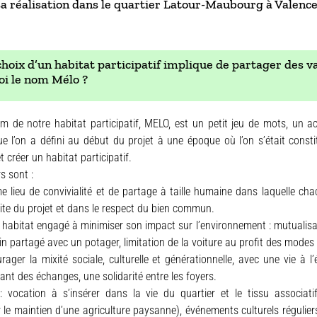
sa réalisation dans le quartier Latour-Maubourg à Valence
oix d’un habitat participatif implique de partager des val
oi le nom Mélo ?
 de notre habitat participatif, MELO, est un petit jeu de mots, un a
ue l’on a défini au début du projet à une époque où l’on s’était const
t créer un habitat participatif.
s sont :
 lieu de convivialité et de partage à taille humaine dans laquelle ch
site du projet et dans le respect du bien commun.
n habitat engagé à minimiser son impact sur l’environnement : mutualis
in partagé avec un potager, limitation de la voiture au profit des modes
urager la mixité sociale, culturelle et générationnelle, avec une vie à l
nt des échanges, une solidarité entre les foyers.
: vocation à s’insérer dans la vie du quartier et le tissu associat
 le maintien d’une agriculture paysanne), événements culturels régulier