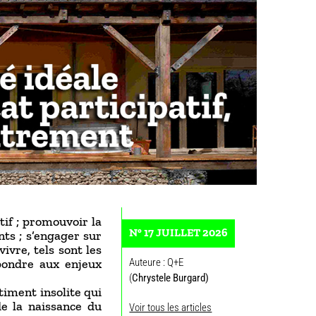
tif ; promouvoir la
N° 17 JUILLET 2026
nts ; s’engager sur
ivre, tels sont les
épondre aux enjeux
Auteure : Q+E
(
Chrystele Burgard)
âtiment insolite qui
de la naissance du
Voir tous les articles