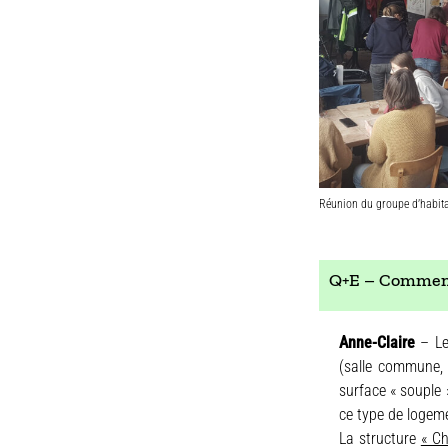
Réunion du groupe d’habit
Q+E – Comment 
Anne-Claire
– Le
(salle commune, 
surface « souple 
ce type de logeme
La structure
« C