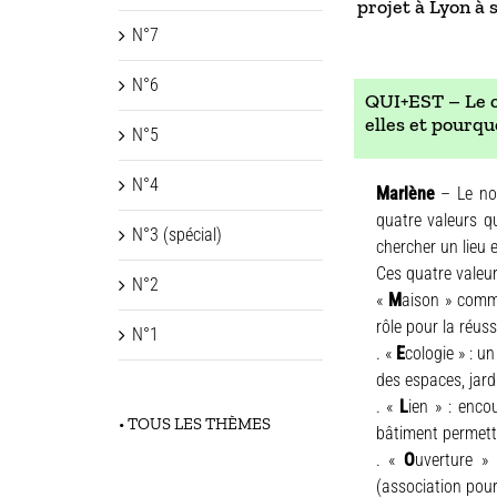
projet à Lyon à 
N°7
N°6
QUI+EST – Le ch
elles et pourqu
N°5
N°4
Marlène
– Le nom
quatre valeurs q
N°3 (spécial)
chercher un lieu e
Ces quatre valeur
N°2
«
M
aison » comme
rôle pour la réus
N°1
. «
E
cologie » : u
des espaces, jard
. «
L
ien » : enco
• TOUS LES THÈMES
bâtiment permetta
. «
O
uverture » 
(association pour