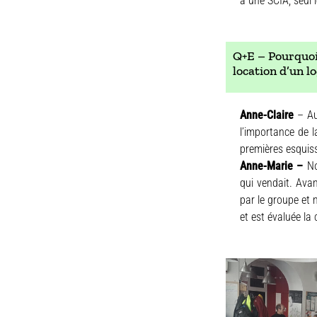
à une SCIA, seul 
Q+E – Pourquoi 
location d’un l
Anne-Claire
– Au
l’importance de l
premières esquiss
Anne-Marie –
No
qui vendait. Avan
par le groupe et 
et est évaluée la