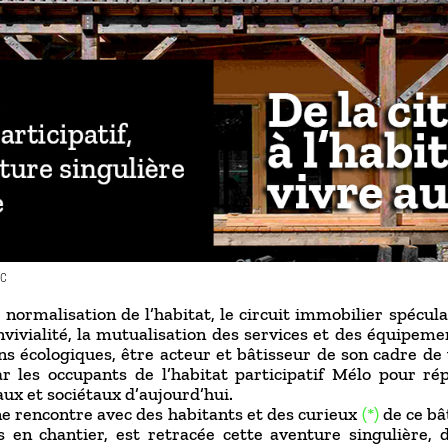
RC
 normalisation de l’habitat, le circuit immobilier spécula
onvivialité, la mutualisation des services et des équipeme
ns écologiques, être acteur et bâtisseur de son cadre de v
r les occupants de l’habitat participatif Mélo pour r
x et sociétaux d’aujourd’hui.
ne rencontre avec des habitants et des curieux
(*)
​de ce b
 en chantier, est retracée cette aventure singulière, 