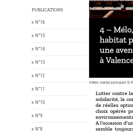
PUBLICATIONS
N°16
N°15
N°14
N°13
N°12
4-Melo, habitat participatif © 
N°11
Lutter contre la
solidarité, la c
N°10
de réelles optio
choix opérés pa
N°9
environnementau
A l’occasion d’u
semble toujours
N°8