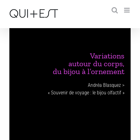
Passer
au
contenu
Variations
autour du corps,
du bijou à l’ornement
Andréa Blasquez >
« Souvenir de voyage : le bijou olfactif »