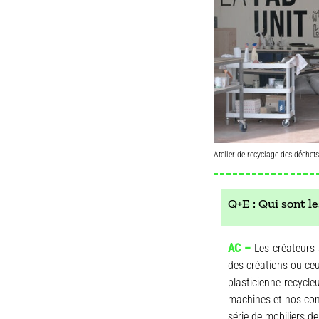
Atelier de recyclage des déche
Q+E : Qui sont l
AC –
Les créateurs 
des créations ou ceu
plasticienne recycle
machines et nos com
série de mobiliers d