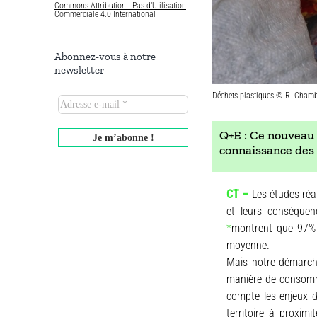
Commons Attribution - Pas d’Utilisation
Commerciale 4.0 International
Abonnez-vous à notre
newsletter
Déchets plastiques © R. Cham
Q+E : Ce nouveau 
connaissance des 
CT –
Les études réa
et leurs conséquen
*
montrent que 97% 
moyenne.
Mais notre démarche
manière de consomme
compte les enjeux 
territoire à proximi