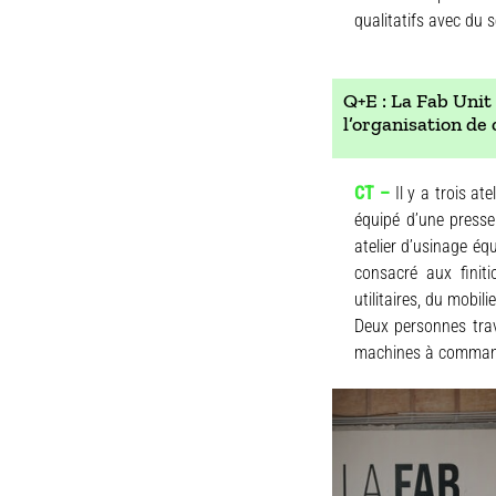
qualitatifs avec du 
Q+E : La Fab Unit 
l’organisation de
CT –
Il y a trois at
équipé d’une presse
atelier d’usinage éq
consacré aux finiti
utilitaires, du mobil
Deux personnes trava
machines à comman