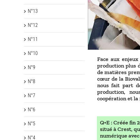
N°13
N°12
N°11
N°10
Face aux enjeux 
production plus d
N°9
de matières premi
cœur de la Biova
N°8
nous fait part 
production, nou
N°7
coopération et la
N°6
Q+E : Créée fin 
N°5
situé à Crest, q
numérique avec d
N°4