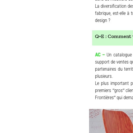
La diversification d
fabrique, est-elle à
design ?
Q+E : Comment vo
AC –
Un catalogue 
support de ventes qu
partenaires du terri
plusieurs.
Le plus important p
premiers ʺgrosʺ cli
Frontièresʺ qui dema