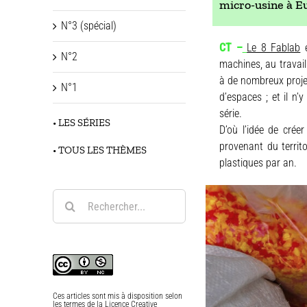
micro-usine à E
N°3 (spécial)
CT –
Le 8 Fablab
e
N°2
machines, au travail
à de nombreux projet
N°1
d’espaces ; et il n
série.
• LES SÉRIES
D’où l’idée de crée
provenant du territ
• TOUS LES THÈMES
plastiques par an.
Rechercher:
Ces articles sont mis à disposition selon
les termes de la
Licence Creative