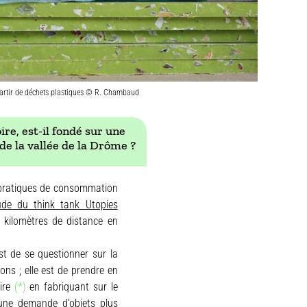
partir de déchets plastiques © R. Chambaud
re, est-il fondé sur une
e la vallée de la Drôme ?
s pratiques de consommation
ude du think tank Utopies
kilomètres de distance en
t de se questionner sur la
ns ; elle est de prendre en
aire
(*)
en fabriquant sur le
a une demande d’objets plus