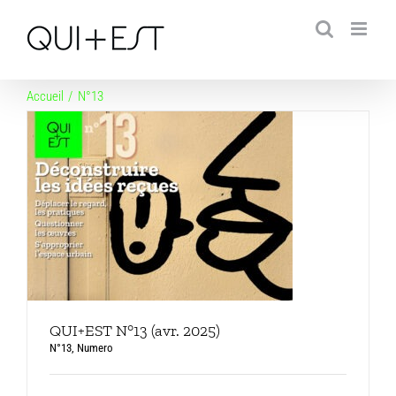
Passer
au
contenu
Accueil
N°13
QUI+EST N°13 (avr. 2025)
N°13
,
Numero