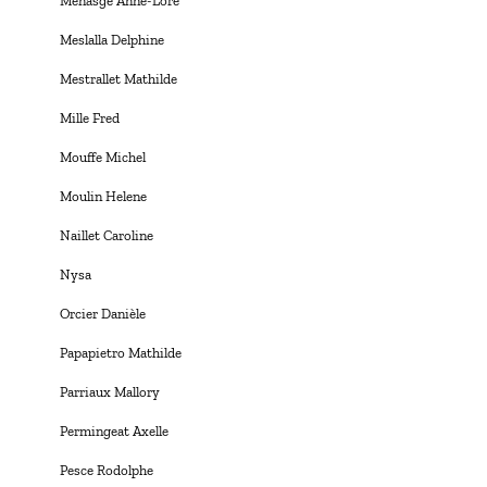
Menasge Anne-Lore
Meslalla Delphine
Mestrallet Mathilde
Mille Fred
Mouffe Michel
Moulin Helene
Naillet Caroline
Nysa
Orcier Danièle
Papapietro Mathilde
Parriaux Mallory
Permingeat Axelle
Pesce Rodolphe