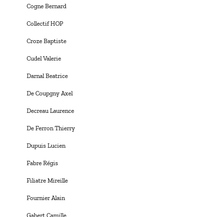
Cogne Bernard
Collectif HOP
Croze Baptiste
Cudel Valerie
Darnal Beatrice
De Coupgny Axel
Decreau Laurence
De Ferron Thierry
Dupuis Lucien
Fabre Régis
Filiatre Mireille
Fournier Alain
Gabert Camille