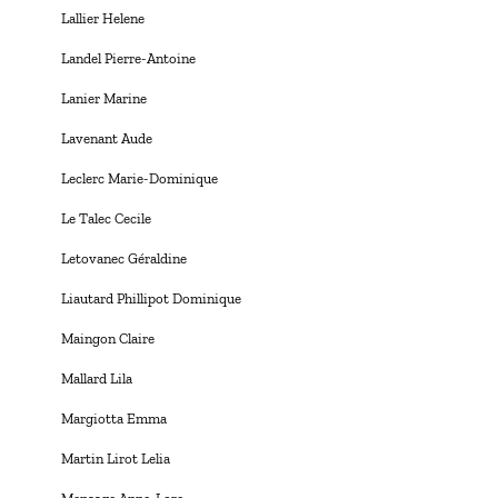
Lallier Helene
Landel Pierre-Antoine
Lanier Marine
Lavenant Aude
Leclerc Marie-Dominique
Le Talec Cecile
Letovanec Géraldine
Liautard Phillipot Dominique
Maingon Claire
Mallard Lila
Margiotta Emma
Martin Lirot Lelia