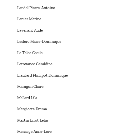
Landel Pierre-Antoine
Lanier Marine
Lavenant Aude
Leclerc Marie-Dominique
Le Talec Cecile
Letovanec Géraldine
Liautard Phillipot Dominique
Maingon Claire
Mallard Lila
Margiotta Emma
Martin Lirot Lelia
Menasge Anne-Lore