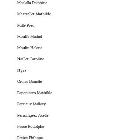
Meslalla Delphine
Mestrallet Mathilde
Mille Fred
Mouffe Michel
Moulin Helene
Naillet Caroline
Nysa
Orcier Danièle
Papapietro Mathilde
Parriaux Mallory
Permingeat Axelle
Pesce Rodolphe
Petiot Philippe