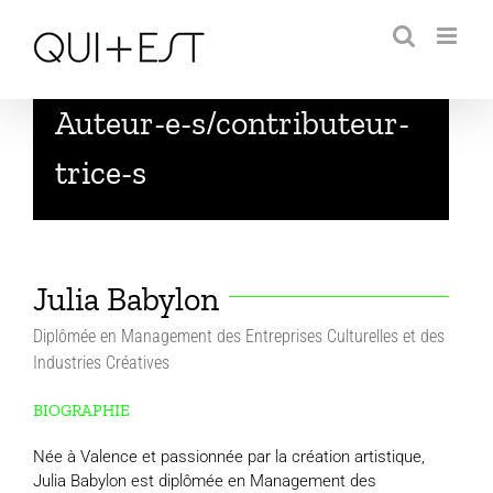
Passer
au
contenu
Auteur-e-s/contributeur-
trice-s
Julia Babylon
Diplômée en Management des Entreprises Culturelles et des
Industries Créatives
BIOGRAPHIE
Née à Valence et passionnée par la création artistique,
Julia Babylon est diplômée en Management des