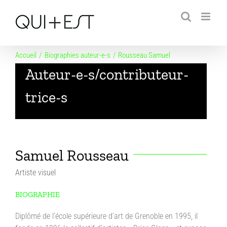
Passer
au
contenu
Accueil
Biographies auteur-e-s
Rousseau Samuel
Auteur-e-s/contributeur-
trice-s
Samuel Rousseau
Artiste visuel
BIOGRAPHIE
Diplômé de l’école supérieure d’art de Grenoble en 1995, il