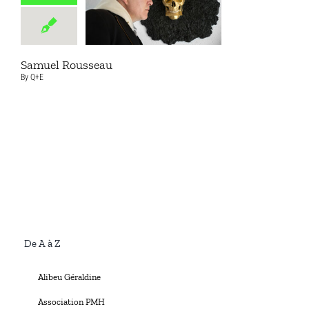
Samuel Rousseau
By
Q+E
De A à Z
Alibeu Géraldine
Association PMH