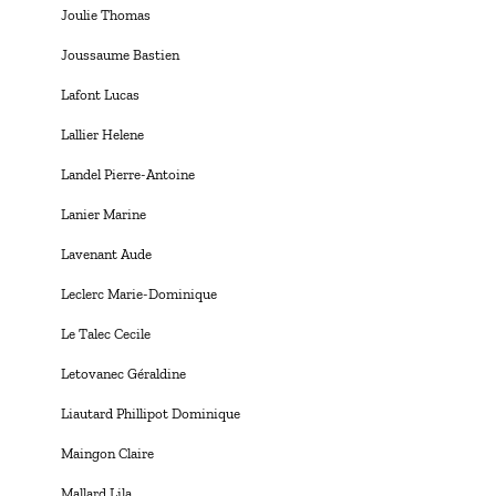
Joulie Thomas
Joussaume Bastien
Lafont Lucas
Lallier Helene
Landel Pierre-Antoine
Lanier Marine
Lavenant Aude
Leclerc Marie-Dominique
Le Talec Cecile
Letovanec Géraldine
Liautard Phillipot Dominique
Maingon Claire
Mallard Lila