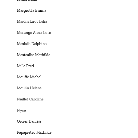
Margiotta Emma
Martin Lirot Lelia
Menasge Anne-Lore
Meslalla Delphine
Mestrallet Mathilde
Mille Fred
Mouffe Michel
Moulin Helene
Naillet Caroline
Nysa
Orcier Danièle
Papapietro Mathilde