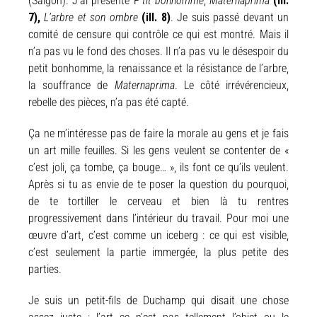
(Saigon). J’ai présenté P
’tit bonhomme
,
Maternaprima
(ill.
7),
L’arbre et son ombre
(ill. 8)
. Je suis passé devant un
comité de censure qui contrôle ce qui est montré. Mais il
n’a pas vu le fond des choses. Il n’a pas vu le désespoir du
petit bonhomme, la renaissance et la résistance de l’arbre,
la souffrance de
Maternaprima
. Le côté irrévérencieux,
rebelle des pièces, n’a pas été capté.
Ça ne m’intéresse pas de faire la morale au gens et je fais
un art mille feuilles. Si les gens veulent se contenter de «
c’est joli, ça tombe, ça bouge… », ils font ce qu’ils veulent.
Après si tu as envie de te poser la question du pourquoi,
de te tortiller le cerveau et bien là tu rentres
progressivement dans l’intérieur du travail. Pour moi une
œuvre d’art, c’est comme un iceberg : ce qui est visible,
c’est seulement la partie immergée, la plus petite des
parties.
Je suis un petit-fils de Duchamp qui disait une chose