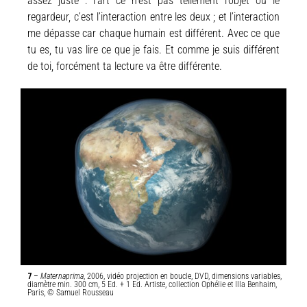
assez juste : l’art ce n’est pas tellement l’objet ou le
regardeur, c’est l’interaction entre les deux ; et l’interaction
me dépasse car chaque humain est différent. Avec ce que
tu es, tu vas lire ce que je fais. Et comme je suis différent
de toi, forcément ta lecture va être différente.
7
–
Maternaprima
, 2006, vidéo projection en boucle, DVD, dimensions variables,
diamètre min. 300 cm, 5 Ed. + 1 Ed. Artiste, collection Ophélie et Illa Benhaim,
Paris, ©
Samuel Rousseau