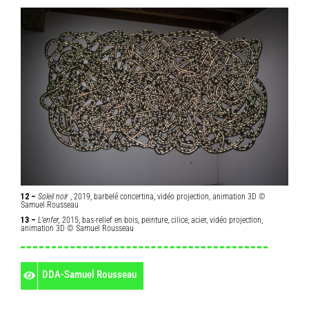
12 –
Soleil noir
, 2019, barbelé concertina, vidéo projection, animation 3D ©
Samuel Rousseau
13 –
L’enfer,
2015, bas-relief en bois, peinture, cilice, acier, vidéo projection,
animation 3D © Samuel Rousseau
DDA-Samuel Rousseau