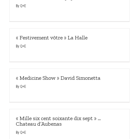
By
Q+E
« Festivement vôtre » La Halle
By
Q+E
« Medicine Show » David Simonetta
By
Q+E
« Mille six cent soixante dix sept » …
Chateau d’Aubenas
By
Q+E