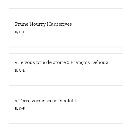
Prune Nourry Hauterives
By
Q+E
« Je vous prie de croire » François Dehoux
By
Q+E
« Terre vernissée » Dieulefit
By
Q+E