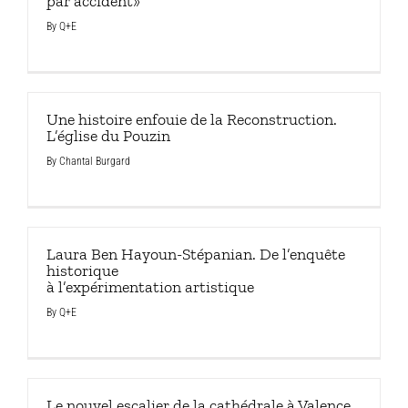
par accident»
By
Q+E
Une histoire enfouie de la Reconstruction.
L’église du Pouzin
By
Chantal Burgard
Laura Ben Hayoun-Stépanian. De l’enquête
historique
à l’expérimentation artistique
By
Q+E
Le nouvel escalier de la cathédrale à Valence,