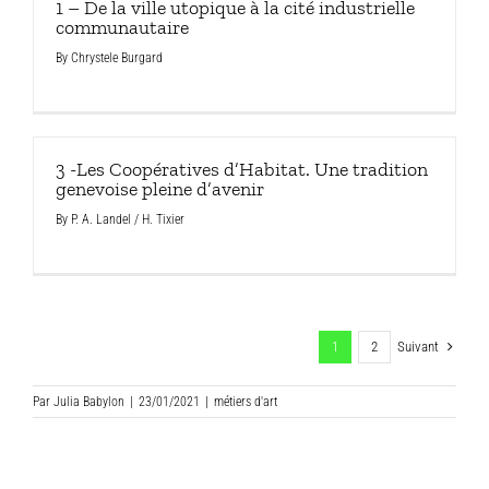
1 – De la ville utopique à la cité industrielle
communautaire
By
Chrystele Burgard
3 -Les Coopératives d’Habitat. Une tradition
genevoise pleine d’avenir
By
P. A. Landel / H. Tixier
Suivant
1
2
Par
Julia Babylon
|
23/01/2021
|
métiers d'art