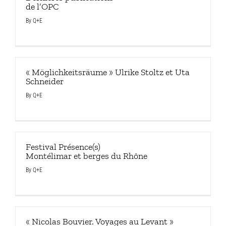
de l’OPC
By
Q+E
« Möglichkeitsräume » Ulrike Stoltz et Uta
Schneider
By
Q+E
Festival Présence(s)
Montélimar et berges du Rhône
By
Q+E
« Nicolas Bouvier. Voyages au Levant »