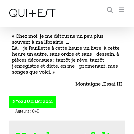
Passer
au
contenu
« Chez moi, je me détourne un peu plus
souvent à ma librairie, …
Là, je feuillette à cette heure un livre, à cette
heure un autre, sans ordre et sans dessein, à
pièces décousues ; tantôt je rêve, tantôt
j’enregistre et dicte, en me promenant, mes
songes que voici. »
Montaigne ,Essai III
N°02 JUILLET 2021
Auteurs : Q+E