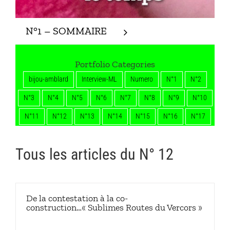
N°1 – SOMMAIRE
Portfolio Categories
bijou-amblard
Interview-ML
Numero
N°1
N°2
N°3
N°4
N°5
N°6
N°7
N°8
N°9
N°10
N°11
N°12
N°13
N°14
N°15
N°16
N°17
Tous les articles du N° 12
De la contestation à la co-
construction…« Sublimes Routes du Vercors »