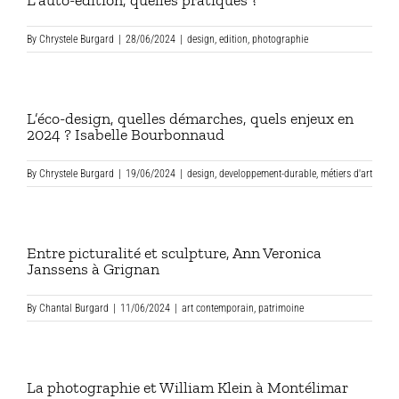
L’auto-édition, quelles pratiques ?
By
Chrystele Burgard
|
28/06/2024
|
design
,
edition
,
photographie
L’éco-design, quelles démarches, quels enjeux en
2024 ? Isabelle Bourbonnaud
By
Chrystele Burgard
|
19/06/2024
|
design
,
developpement-durable
,
métiers d'art
Entre picturalité et sculpture, Ann Veronica
Janssens à Grignan
By
Chantal Burgard
|
11/06/2024
|
art contemporain
,
patrimoine
La photographie et William Klein à Montélimar