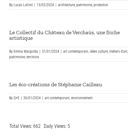
By
Lucas Lafont
|
13/02/2024
|
architecture
,
patrimoine
,
protection
Le Collectif du Château de Verchaüs, une friche
artistique
By
Emma Margiotta
|
31/01/2024
|
art contemporain
,
idées culture
,
métiers d'art
,
patrimoine
,
territoire
Les éco-créations de Stéphanie Cailleau
By
Q+E
|
26/01/2024
|
art contemporain
,
environnement
Total Views: 662
Daily Views: 5