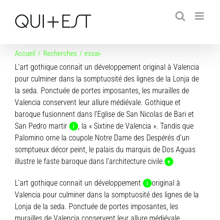
Passer
au
contenu
Accueil
Recherches
essai-
L’art gothique connait un développement original à Valencia
pour culminer dans la somptuosité des lignes de la Lonja de
la seda. Ponctuée de portes imposantes, les murailles de
Valencia conservent leur allure médiévale. Gothique et
baroque fusionnent dans l’Eglise de San Nicolas de Bari et
San Pedro martir
, la « Sixtine de Valencia ». Tandis que
i
Palomino orne la coupole Notre Dame des Despérés d’un
somptueux décor peint, le palais du marquis de Dos Aguas
illustre le faste baroque dans l’architecture civile.
+
L’art gothique connait un développement
original à
i
Valencia pour culminer dans la somptuosité des lignes de la
Lonja de la seda. Ponctuée de portes imposantes, les
murailles de Valencia conservent leur allure médiévale.