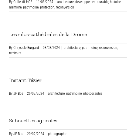
By
Collectif HOP
|
11/03/2024
|
architecture
,
developpement-durable
,
histoire
mémoire
,
patrimoine
,
protection
,
reconversion
Les silos-cathédrales de la Drôme
By
Chrystele Burgard
|
03/03/2024
|
architecture
,
patrimoine
,
reconversion
,
territoire
Instant Tézier
By
JP Bos
|
26/02/2024
|
architecture
,
patrimoine
,
photographie
Silhouettes agricoles
By
JP Bos
|
20/02/2024
|
photographie