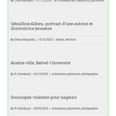
By
Claire Maingon
|
01/12/2024
|
art contemporain
,
beaux-arts
,
patrimoine
Géraldine Alibeu, portrait d’une autrice et
illustratrice jeunesse
By
Emma Margiotta
|
14/10/2024
|
edition
,
territoire
Aciérie-ville, Belval-Université
By
R-Chambaud
|
04/10/2024
|
architecture
,
patrimoine
,
photographie
Soucoupes volantes pour nageurs
By
R-Chambaud
|
30/09/2024
|
architecture
,
patrimoine
,
photographie