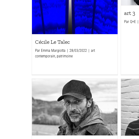
art 3
Par
Q+E
|
Cécile Le Talec
Par
Emma Margiotta
|
28/03/2022
|
art
contemporain
,
patrimoine