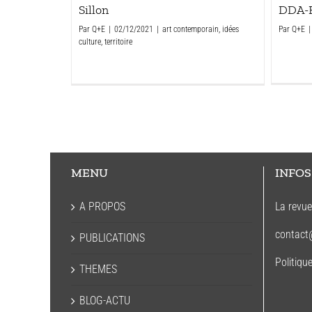
Sillon
DDA-
Par
Q+E
|
02/12/2021
|
art contemporain
,
idées
Par
Q+E
|
culture
,
territoire
MENU
INFOS
A PROPOS
La revu
contact
PUBLICATIONS
Politiqu
THEMES
BLOG-ACTU