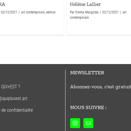
RA
Hélène Lallier
02/12/2021
|
art contemporain
,
edition
Par
Emma Margiotta
|
02/12/2021
|
art
contemporain
NEWSLETTER
Abonnez-vous, c'est gratui
e QUI+EST ?
@quiplusest.art
NOUS SUIVRE :
e de confidentialité