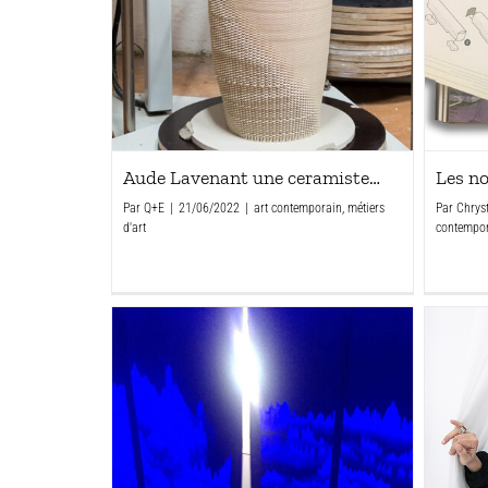
Aude Lavenant une ceramiste…
Les no
Par
Q+E
|
21/06/2022
|
art contemporain
,
métiers
Par
Chrys
d'art
contempo