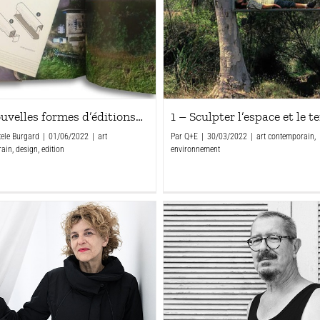
1 – Sculpter l’espace et le 
uvelles formes d’éditions…
Par
Q+E
|
30/03/2022
|
art contemporain
,
tele Burgard
|
01/06/2022
|
art
environnement
rain
,
design
,
edition