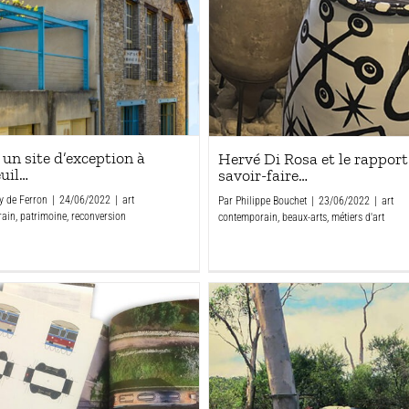
 un site d’exception à
Hervé Di Rosa et le rappor
uil…
savoir-faire…
y de Ferron
|
24/06/2022
|
art
Par
Philippe Bouchet
|
23/06/2022
|
art
rain
,
patrimoine
,
reconversion
contemporain
,
beaux-arts
,
métiers d'art